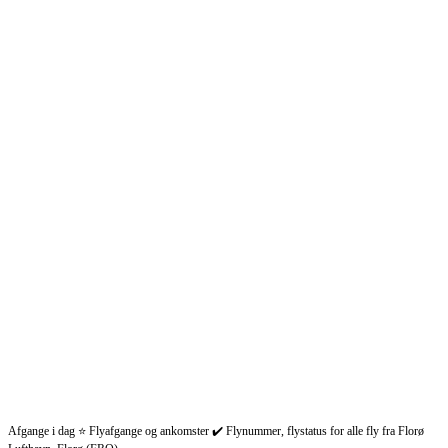
Afgange i dag ⭐ Flyafgange og ankomster ✔️ Flynummer, flystatus for alle fly fra Florø