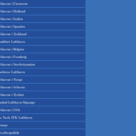
fthavne i Færøerne
fthavne i Holland
thavne i Italien
fthavne i Spanien
fthavne i Tyskland
ankfurt Lufthavn
thavne i Belgien
fthavne i Frankrig
thavne i Storbritannien
athrow Lufthavn
fthavne i Norge
fthavne i Schweiz
thavne i Tyrkiet
tanbul Lufthavn Afgange
fthavne i USA
w York JFK Lufthavn
temap
vatlivspolitik