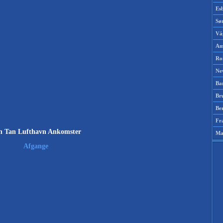
Es
Sø
Vá
Am
Ro
Ne
Ba
Br
Be
Fr
n Tan Lufthavn Ankomster
Ma
Afgange