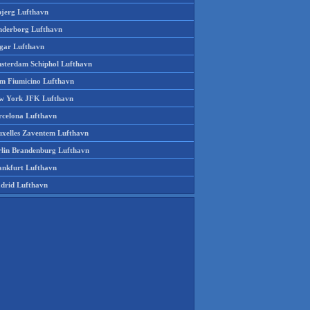
bjerg Lufthavn
nderborg Lufthavn
gar Lufthavn
sterdam Schiphol Lufthavn
m Fiumicino Lufthavn
w York JFK Lufthavn
rcelona Lufthavn
uxelles Zaventem Lufthavn
rlin Brandenburg Lufthavn
ankfurt Lufthavn
drid Lufthavn