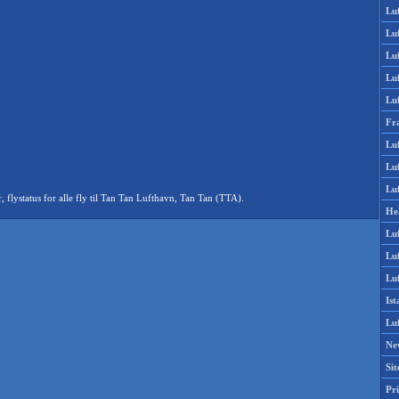
Lu
Lu
Luf
Lu
Lu
Fr
Luf
Lu
Luf
lystatus for alle fly til Tan Tan Lufthavn, Tan Tan (TTA).
He
Lu
Lu
Luf
Is
Lu
Ne
Si
Pri