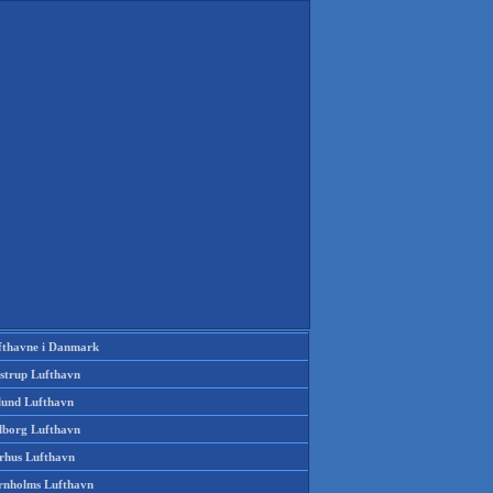
fthavne i Danmark
strup Lufthavn
llund Lufthavn
lborg Lufthavn
rhus Lufthavn
rnholms Lufthavn