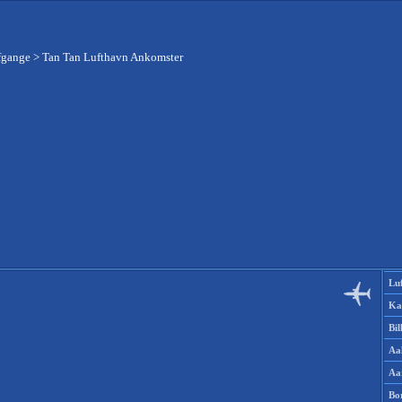
fgange
>
Tan Tan Lufthavn Ankomster
Lu
Ka
Bi
Aa
Aa
Bo