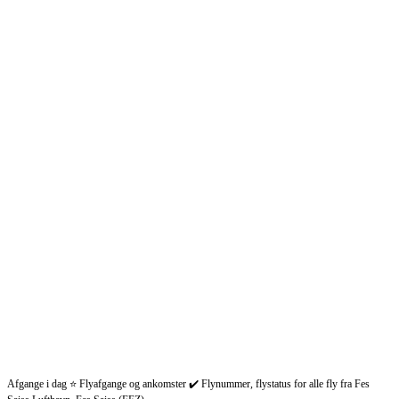
Afgange i dag ⭐ Flyafgange og ankomster ✔️ Flynummer, flystatus for alle fly fra Fes