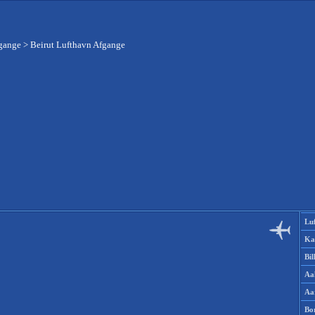
fgange
>
Beirut Lufthavn Afgange
Lu
Ka
Bi
Aa
Aa
Bo