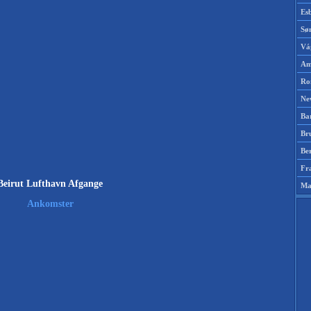
Es
Sø
Vá
Am
Ro
Ne
Ba
Br
Be
Fr
Beirut Lufthavn Afgange
Ma
Ankomster