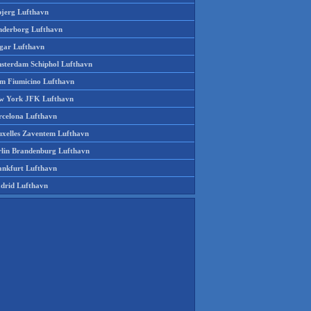
bjerg Lufthavn
nderborg Lufthavn
gar Lufthavn
sterdam Schiphol Lufthavn
m Fiumicino Lufthavn
w York JFK Lufthavn
rcelona Lufthavn
uxelles Zaventem Lufthavn
rlin Brandenburg Lufthavn
ankfurt Lufthavn
drid Lufthavn