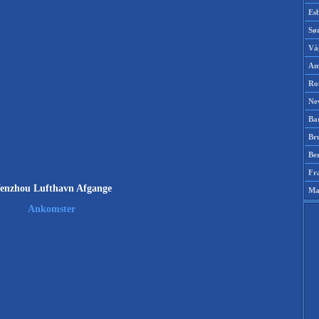
Es
Sø
Vá
Am
Ro
Ne
Ba
Br
Be
Fr
enzhou Lufthavn Afgange
Ma
Ankomster