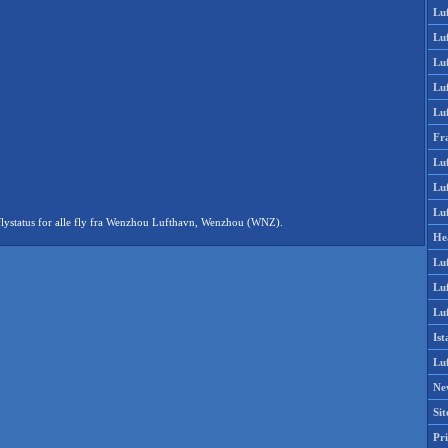
Lu
Lu
Luf
Lu
Lu
Fr
Luf
Lu
Luf
lystatus for alle fly fra Wenzhou Lufthavn, Wenzhou (WNZ).
He
Lu
Lu
Luf
Is
Lu
Ne
Si
Pri