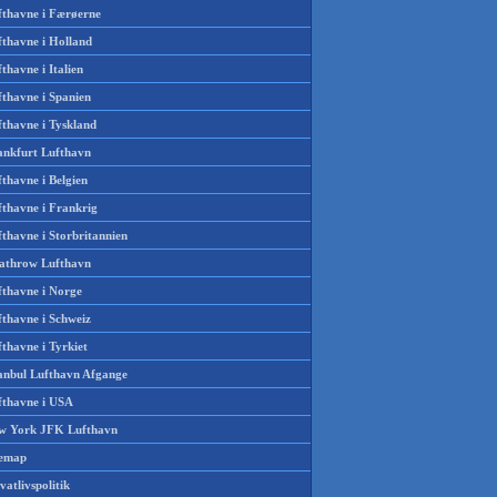
fthavne i Færøerne
fthavne i Holland
thavne i Italien
fthavne i Spanien
fthavne i Tyskland
ankfurt Lufthavn
thavne i Belgien
fthavne i Frankrig
thavne i Storbritannien
athrow Lufthavn
fthavne i Norge
fthavne i Schweiz
thavne i Tyrkiet
tanbul Lufthavn Afgange
fthavne i USA
w York JFK Lufthavn
temap
vatlivspolitik