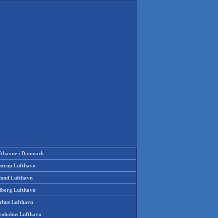
fthavne i Danmark
strup Lufthavn
llund Lufthavn
lborg Lufthavn
rhus Lufthavn
rnholms Lufthavn