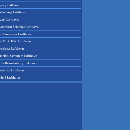
bjerg Lufthavn
nderborg Lufthavn
gar Lufthavn
sterdam Schiphol Lufthavn
m Fiumicino Lufthavn
w York JFK Lufthavn
rcelona Lufthavn
uxelles Zaventem Lufthavn
rlin Brandenburg Lufthavn
ankfurt Lufthavn
drid Lufthavn