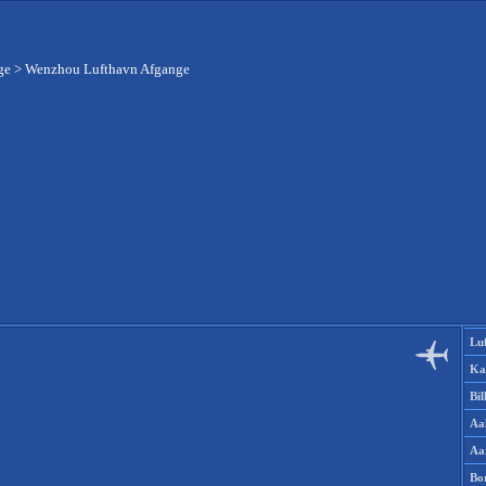
ge
>
Wenzhou Lufthavn Afgange
Lu
Ka
Bi
Aa
Aa
Bo