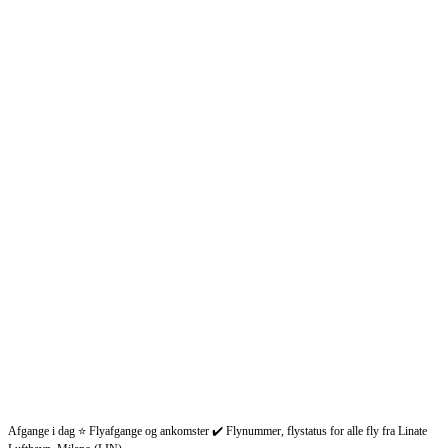
Afgange i dag ⭐ Flyafgange og ankomster ✔️ Flynummer, flystatus for alle fly fra Linate