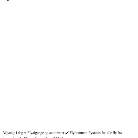
Afgange i dag ⭐ Flyafgange og ankomster ✔️ Flynummer, flystatus for alle fly fra