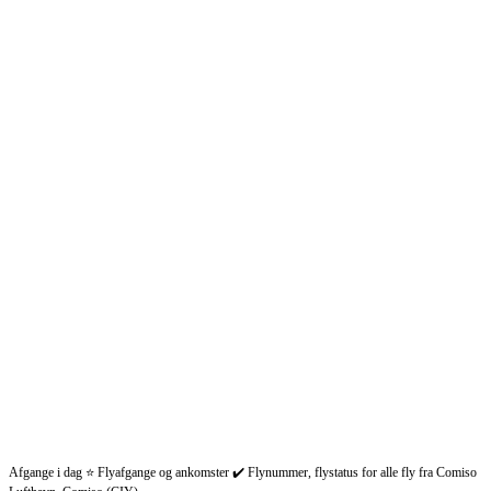
Afgange i dag ⭐ Flyafgange og ankomster ✔️ Flynummer, flystatus for alle fly fra Comiso