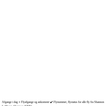
Afgange i dag ⭐ Flyafgange og ankomster ✔️ Flynummer, flystatus for alle fly fra Shannon