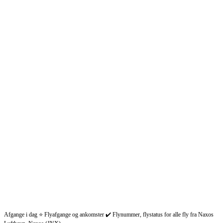
Afgange i dag ⭐ Flyafgange og ankomster ✔️ Flynummer, flystatus for alle fly fra Naxos