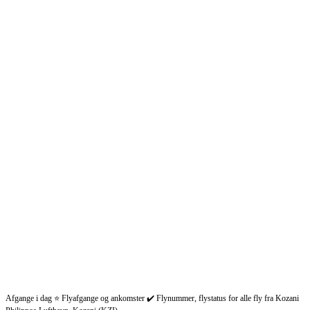
Afgange i dag ⭐ Flyafgange og ankomster ✔️ Flynummer, flystatus for alle fly fra Kozani