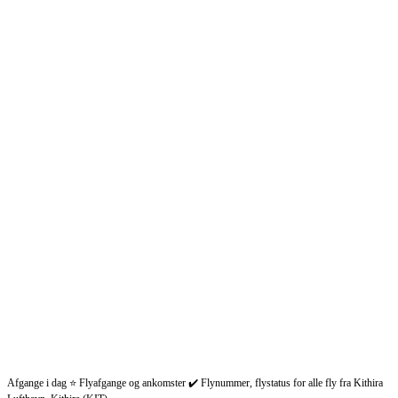
Afgange i dag ⭐ Flyafgange og ankomster ✔️ Flynummer, flystatus for alle fly fra Kithira