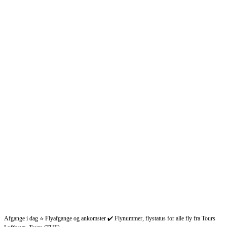
Afgange i dag ⭐ Flyafgange og ankomster ✔️ Flynummer, flystatus for alle fly fra Tours