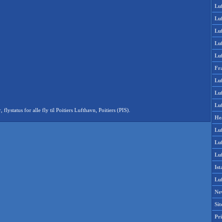
Lu
Lu
Luf
Lu
Lu
Fr
Luf
Lu
Luf
tatus for alle fly til Poitiers Lufthavn, Poitiers (PIS).
He
Lu
Lu
Luf
Is
Lu
Ne
Si
Pri