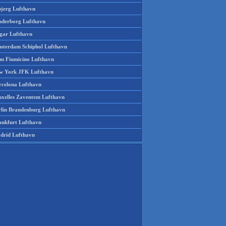
bjerg Lufthavn
nderborg Lufthavn
gar Lufthavn
sterdam Schiphol Lufthavn
m Fiumicino Lufthavn
w York JFK Lufthavn
rcelona Lufthavn
uxelles Zaventem Lufthavn
rlin Brandenburg Lufthavn
ankfurt Lufthavn
drid Lufthavn