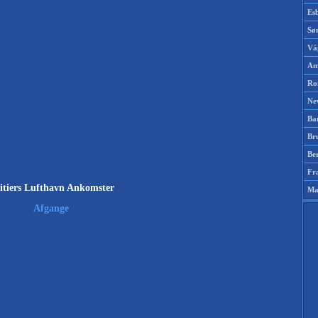
Es
Sø
Vá
Am
Ro
Ne
Ba
Br
Be
Fr
itiers Lufthavn Ankomster
Ma
Afgange