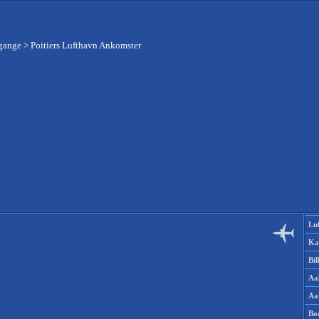
fgange
>
Poitiers Lufthavn Ankomster
Lu
Ka
Bi
Aa
Aa
Bo