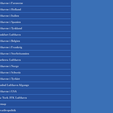
fthavne i Færøerne
fthavne i Holland
thavne i Italien
fthavne i Spanien
fthavne i Tyskland
ankfurt Lufthavn
thavne i Belgien
fthavne i Frankrig
thavne i Storbritannien
athrow Lufthavn
fthavne i Norge
fthavne i Schweiz
thavne i Tyrkiet
tanbul Lufthavn Afgange
fthavne i USA
w York JFK Lufthavn
temap
vatlivspolitik