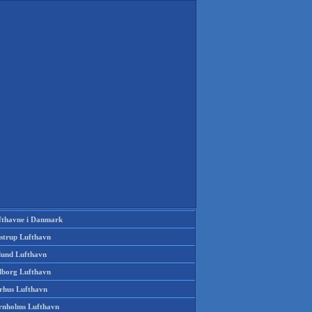
fthavne i Danmark
strup Lufthavn
llund Lufthavn
lborg Lufthavn
rhus Lufthavn
rnholms Lufthavn