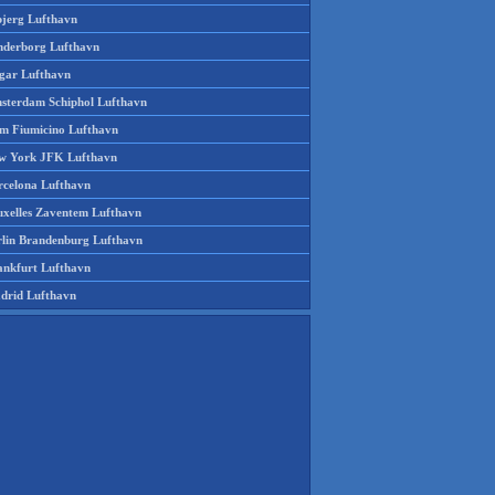
bjerg Lufthavn
nderborg Lufthavn
gar Lufthavn
sterdam Schiphol Lufthavn
m Fiumicino Lufthavn
w York JFK Lufthavn
rcelona Lufthavn
uxelles Zaventem Lufthavn
rlin Brandenburg Lufthavn
ankfurt Lufthavn
drid Lufthavn