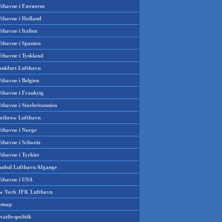
fthavne i Færøerne
fthavne i Holland
thavne i Italien
fthavne i Spanien
fthavne i Tyskland
ankfurt Lufthavn
thavne i Belgien
fthavne i Frankrig
thavne i Storbritannien
athrow Lufthavn
fthavne i Norge
fthavne i Schweiz
thavne i Tyrkiet
tanbul Lufthavn Afgange
fthavne i USA
w York JFK Lufthavn
temap
vatlivspolitik