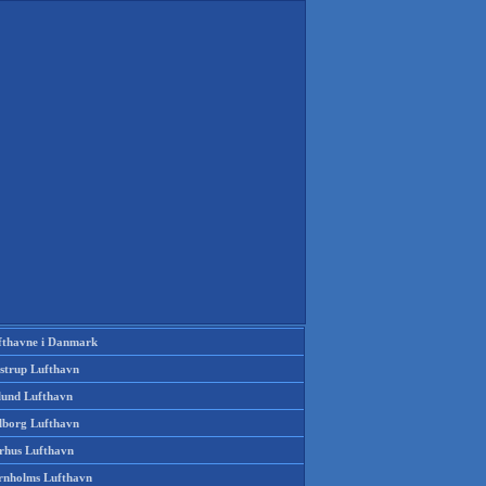
fthavne i Danmark
strup Lufthavn
llund Lufthavn
lborg Lufthavn
rhus Lufthavn
rnholms Lufthavn