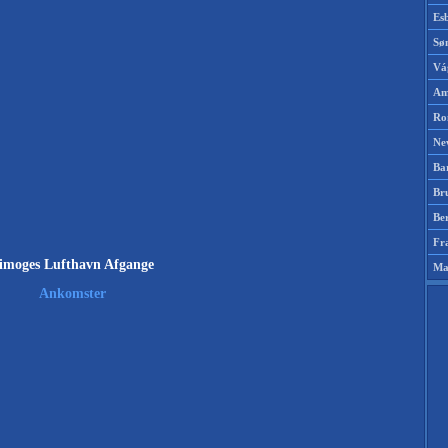
Es
Sø
Vá
Am
Ro
Ne
Ba
Br
Be
Fr
imoges Lufthavn Afgange
Ma
Ankomster