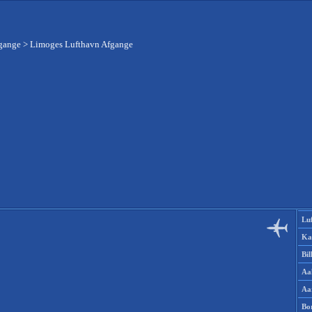
fgange
>
Limoges Lufthavn Afgange
Lu
Ka
Bi
Aa
Aa
Bo