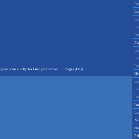
Lu
Lu
Luf
Lu
Lu
Fr
Luf
Lu
Luf
status for alle fly fra Limoges Lufthavn, Limoges (LIG).
He
Lu
Lu
Luf
Is
Lu
Ne
Si
Pri