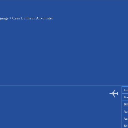
fgange
>
Caen Lufthavn Ankomster
Lu
Ka
Bi
Aa
Aa
Bo