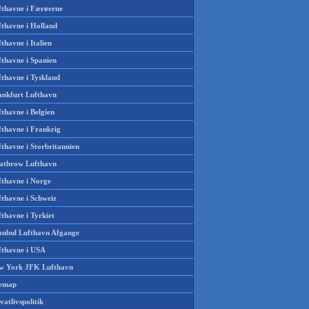
fthavne i Færøerne
fthavne i Holland
thavne i Italien
fthavne i Spanien
fthavne i Tyskland
ankfurt Lufthavn
thavne i Belgien
fthavne i Frankrig
thavne i Storbritannien
athrow Lufthavn
fthavne i Norge
fthavne i Schweiz
thavne i Tyrkiet
tanbul Lufthavn Afgange
fthavne i USA
w York JFK Lufthavn
temap
vatlivspolitik