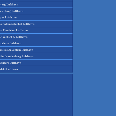
bjerg Lufthavn
nderborg Lufthavn
gar Lufthavn
sterdam Schiphol Lufthavn
m Fiumicino Lufthavn
w York JFK Lufthavn
rcelona Lufthavn
uxelles Zaventem Lufthavn
rlin Brandenburg Lufthavn
ankfurt Lufthavn
drid Lufthavn