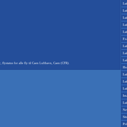
Lu
Lu
Luf
Lu
Lu
Fr
Luf
Lu
Luf
lystatus for alle fly til Caen Lufthavn, Caen (CFR).
He
Lu
Lu
Luf
Is
Lu
Ne
Si
Pri