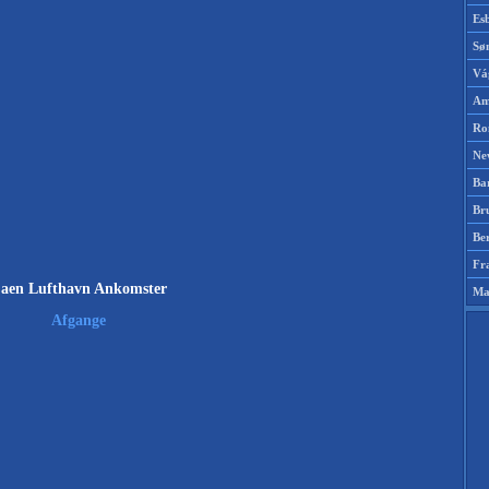
Es
Sø
Vá
Am
Ro
Ne
Ba
Br
Be
Fr
aen Lufthavn Ankomster
Ma
Afgange