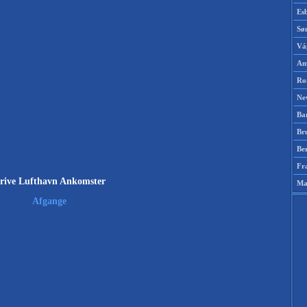
Es
Sø
Vá
Am
Ro
Ne
Ba
Br
Be
Fr
rive Lufthavn Ankomster
Ma
Afgange