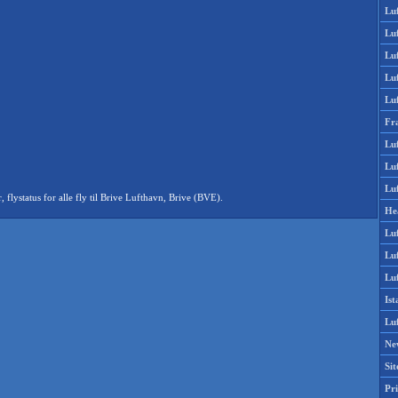
Lu
Lu
Luf
Lu
Lu
Fr
Luf
Lu
Luf
ystatus for alle fly til Brive Lufthavn, Brive (BVE).
He
Lu
Lu
Luf
Is
Lu
Ne
Si
Pri