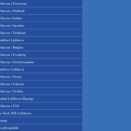
fthavne i Færøerne
fthavne i Holland
thavne i Italien
fthavne i Spanien
fthavne i Tyskland
ankfurt Lufthavn
thavne i Belgien
fthavne i Frankrig
thavne i Storbritannien
athrow Lufthavn
fthavne i Norge
fthavne i Schweiz
thavne i Tyrkiet
tanbul Lufthavn Afgange
fthavne i USA
w York JFK Lufthavn
temap
vatlivspolitik