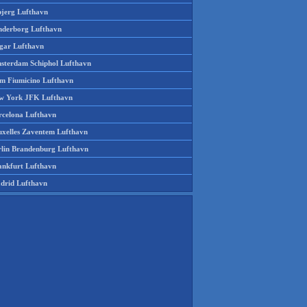
bjerg Lufthavn
nderborg Lufthavn
gar Lufthavn
sterdam Schiphol Lufthavn
m Fiumicino Lufthavn
w York JFK Lufthavn
rcelona Lufthavn
uxelles Zaventem Lufthavn
rlin Brandenburg Lufthavn
ankfurt Lufthavn
drid Lufthavn