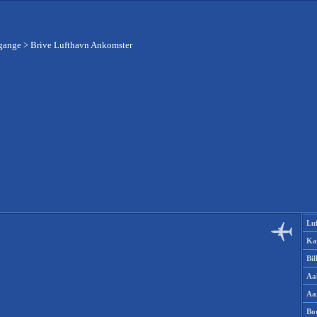
fgange
>
Brive Lufthavn Ankomster
Lu
Ka
Bi
Aa
Aa
Bo