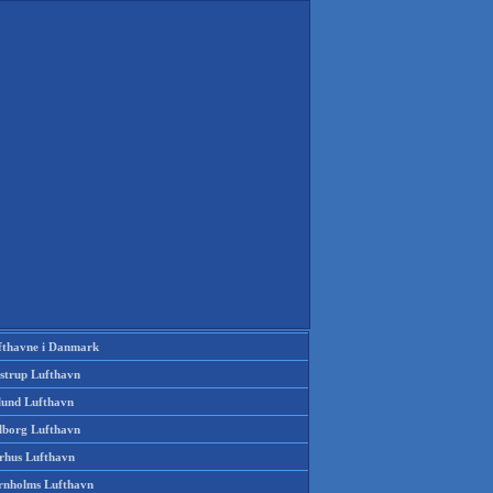
fthavne i Danmark
strup Lufthavn
llund Lufthavn
lborg Lufthavn
rhus Lufthavn
rnholms Lufthavn