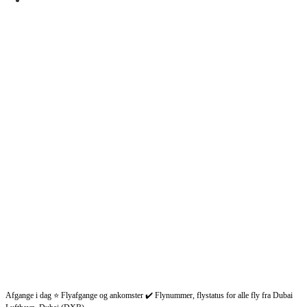
Afgange i dag ⭐ Flyafgange og ankomster ✔️ Flynummer, flystatus for alle fly fra Dubai