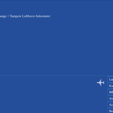
gange
>
Tampere Lufthavn Ankomster
Lu
Ka
Bi
Aa
Aa
Bo