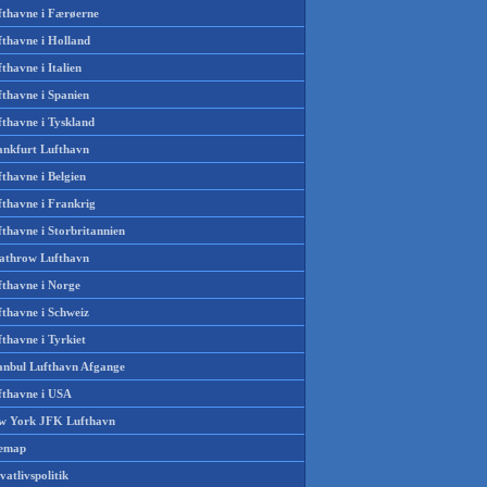
fthavne i Færøerne
fthavne i Holland
thavne i Italien
fthavne i Spanien
fthavne i Tyskland
ankfurt Lufthavn
thavne i Belgien
fthavne i Frankrig
thavne i Storbritannien
athrow Lufthavn
fthavne i Norge
fthavne i Schweiz
thavne i Tyrkiet
tanbul Lufthavn Afgange
fthavne i USA
w York JFK Lufthavn
temap
vatlivspolitik