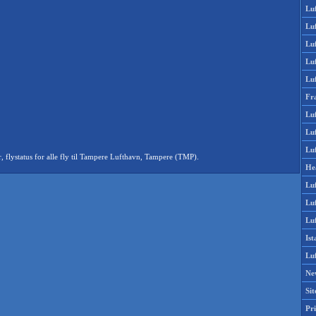
Lu
Lu
Luf
Lu
Lu
Fr
Luf
Lu
Luf
flystatus for alle fly til Tampere Lufthavn, Tampere (TMP).
He
Lu
Lu
Luf
Is
Lu
Ne
Si
Pri