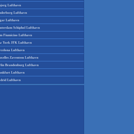
bjerg Lufthavn
nderborg Lufthavn
gar Lufthavn
sterdam Schiphol Lufthavn
m Fiumicino Lufthavn
w York JFK Lufthavn
rcelona Lufthavn
uxelles Zaventem Lufthavn
rlin Brandenburg Lufthavn
ankfurt Lufthavn
drid Lufthavn