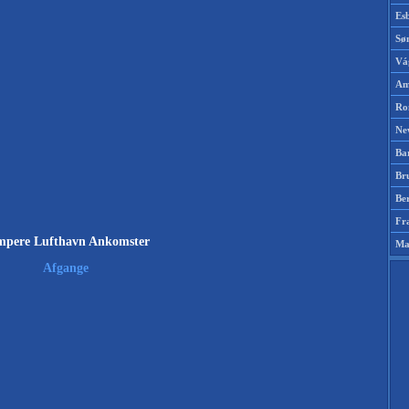
Es
Sø
Vá
Am
Ro
Ne
Ba
Br
Be
Fr
mpere Lufthavn Ankomster
Ma
Afgange