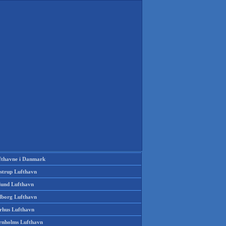
fthavne i Danmark
strup Lufthavn
llund Lufthavn
lborg Lufthavn
rhus Lufthavn
rnholms Lufthavn