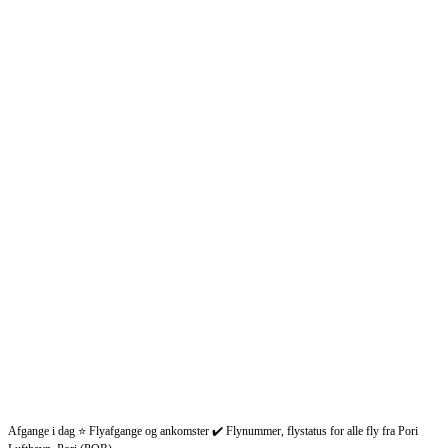
Afgange i dag ⭐ Flyafgange og ankomster ✔️ Flynummer, flystatus for alle fly fra Pori