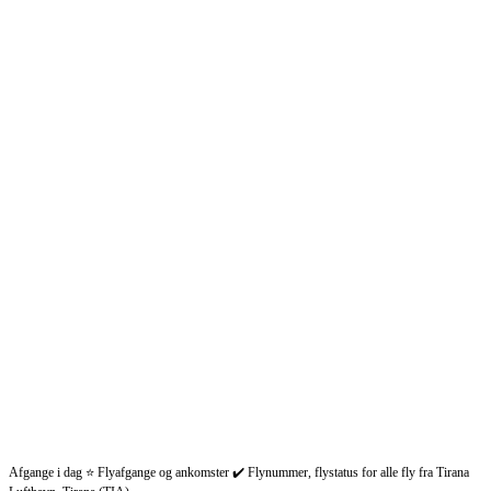
Afgange i dag ⭐ Flyafgange og ankomster ✔️ Flynummer, flystatus for alle fly fra Tirana